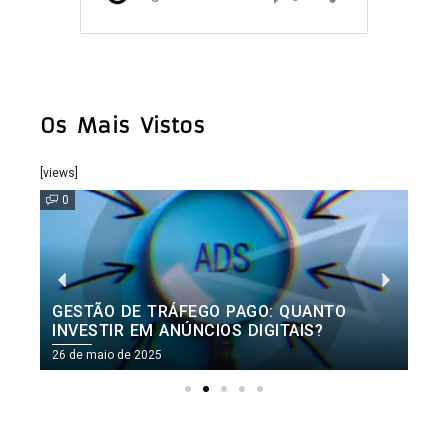
Os Mais Vistos
[views]
0
GESTÃO DE TRÁFEGO PAGO: QUANTO
INVESTIR EM ANÚNCIOS DIGITAIS?
26 de maio de 2025
2