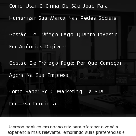
Como Usar O Clima De São João Para
Humanizar Sua Marca Nas Redes Sociais
Gestão De Tráfego Pago: Quanto Investir
Em Anúncios Digitais?
Gestão De Tráfego Pago: Por Que Começar
Agora Na Sua Empresa
Como Saber Se O Marketing Da Sua
Empresa Funciona
O Poder Do Storytelling Nas Estratégias De
Usamos cookies em nosso site para oferecer a você a
Marketing
experiência mais relevante, lembrando suas preferências e