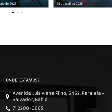
UA EMPRESA
EMPRESA FUNCIONA
bril de 2025
8 de abril de 2025
ONDE ESTAMOS?
Avenida Luiz Viana Filho, 6462, Paralela -
Salvador, Bahia
71 2200-0665