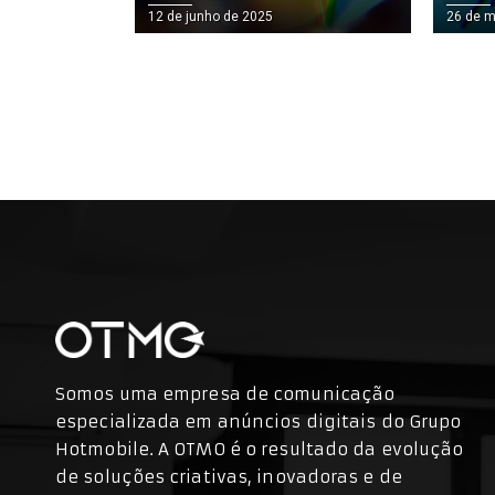
 MARCA
ANÚNCIOS DIGITAIS?
NA S
26 de maio de 2025
28 de a
AIS
Somos uma empresa de comunicação
especializada em anúncios digitais do Grupo
Hotmobile. A OTMO é o resultado da evolução
de soluções criativas, inovadoras e de