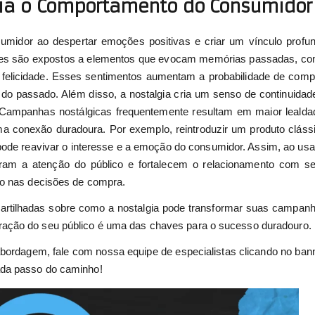
cia o Comportamento do Consumidor
sumidor ao despertar emoções positivas e criar um vínculo profu
es são expostos a elementos que evocam memórias passadas, c
 felicidade. Esses sentimentos aumentam a probabilidade de comp
 do passado. Além disso, a nostalgia cria um senso de continuidad
. Campanhas nostálgicas frequentemente resultam em maior lealda
a conexão duradoura. Por exemplo, reintroduzir um produto cláss
ode reavivar o interesse e a emoção do consumidor. Assim, ao usa
uram a atenção do público e fortalecem o relacionamento com s
ro nas decisões de compra.
artilhadas sobre como a nostalgia pode transformar suas campan
ração do seu público é uma das chaves para o sucesso duradouro.
abordagem, fale com nossa equipe de especialistas clicando no ban
ada passo do caminho!