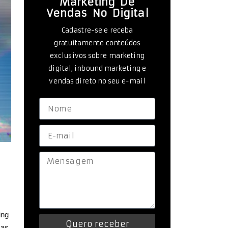
Marketing De
Vendas No Digital
Cadastre-se e receba
gratuitamente conteúdos
exclusivos sobre marketing
digital, inbound marketing e
vendas direto no seu e-mail
ing
Quero receber
cas