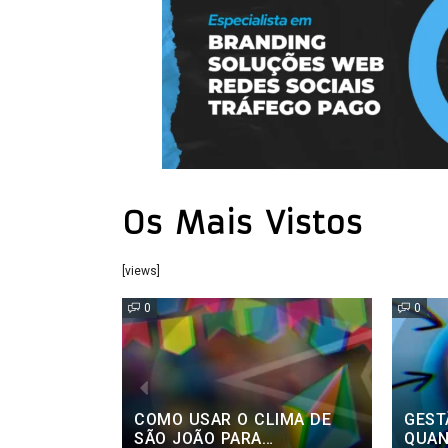
Os Mais Vistos
[views]
0
0
LIMA DE
GESTÃO DE TRÁFEGO PAGO:
GEST
QUANTO INVESTIR EM
POR 