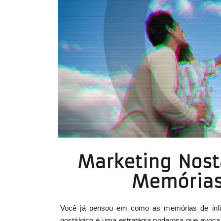
Marketing Nost
Memórias 
Você já pensou em como as memórias de infân
nostálgico é uma estratégia poderosa que evoca