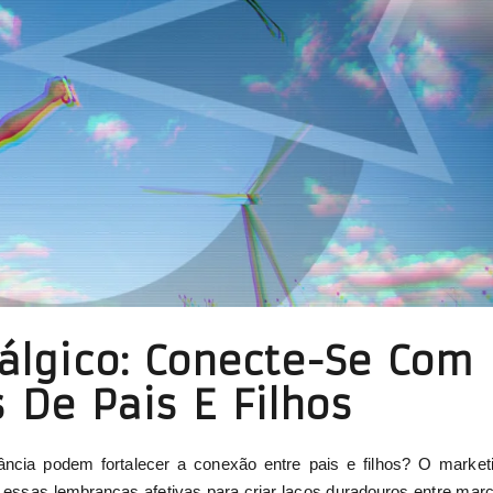
álgico: Conecte-Se Com
De Pais E Filhos
cia podem fortalecer a conexão entre pais e filhos? O market
 essas lembranças afetivas para criar laços duradouros entre mar