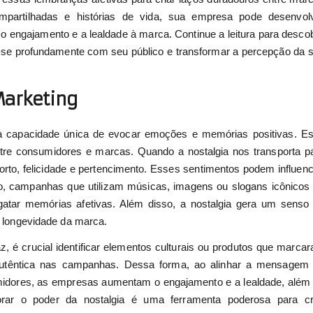
mpartilhadas e histórias de vida, sua empresa pode desenvol
engajamento e a lealdade à marca. Continue a leitura para descob
-se profundamente com seu público e transformar a percepção da 
Marketing
a capacidade única de evocar emoções e memórias positivas. E
tre consumidores e marcas. Quando a nostalgia nos transporta p
rto, felicidade e pertencimento. Esses sentimentos podem influenc
o, campanhas que utilizam músicas, imagens ou slogans icônicos
tar memórias afetivas. Além disso, a nostalgia gera um senso
 a longevidade da marca.
z, é crucial identificar elementos culturais ou produtos que marca
 autêntica nas campanhas. Dessa forma, ao alinhar a mensagem
idores, as empresas aumentam o engajamento e a lealdade, além
orar o poder da nostalgia é uma ferramenta poderosa para cr