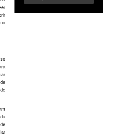
ver
rir
sua
sse
ara
iar
 de
 de
ram
 da
 de
iar