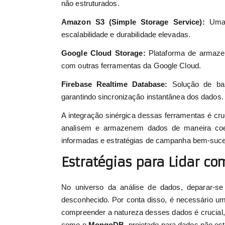
não estruturados.
Amazon S3 (Simple Storage Service):
Uma 
escalabilidade e durabilidade elevadas.
Google Cloud Storage:
Plataforma de armazen
com outras ferramentas da Google Cloud.
Firebase Realtime Database:
Solução de ban
garantindo sincronização instantânea dos dados.
A integração sinérgica dessas ferramentas é cru
analisem e armazenem dados de maneira coe
informadas e estratégias de campanha bem-suce
Estratégias para Lidar c
No universo da análise de dados, deparar-se
desconhecido. Por conta disso, é necessário u
compreender a natureza desses dados é crucial
como o
MongoDB
, projetado para dados não est