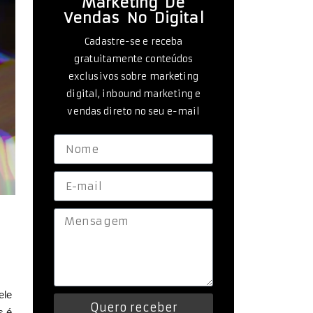
Marketing De
Vendas No Digital
Cadastre-se e receba
gratuitamente conteúdos
exclusivos sobre marketing
digital, inbound marketing e
vendas direto no seu e-mail
ele
Quero receber
s é