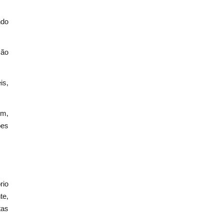
ndo
ção
is,
em,
ões
rio
te,
tas