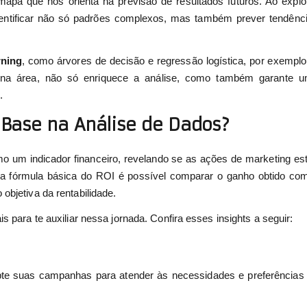
apa que nos orienta na previsão de resultados futuros. Ao explo
entificar não só padrões complexos, mas também prever tendênc
rning
, como árvores de decisão e regressão logística, por exemplo
 na área, não só enriquece a análise, como também garante 
.
Base na Análise de Dados?
mo um indicador financeiro, revelando se as ações de marketing es
r a fórmula básica do ROI é possível comparar o ganho obtido co
objetiva da rentabilidade.
s para te auxiliar nessa jornada. Confira esses insights a seguir:
dapte suas campanhas para atender às necessidades e preferências