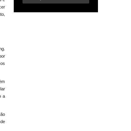
cer
to,
ng.
por
mos
lém
lar
o a
ção
 de