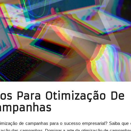
os Para Otimização De
ampanhas
otimização de campanhas para o sucesso empresarial? Saiba que 
imização das campanhas. Dominar a arte da otimização de campanha