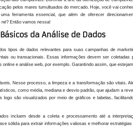
cação pelos mares tumultuados do mercado. Hoje, você vai conhe
uma ferramenta essencial, que além de oferecer direcionamen
u né? Então vamos nessa!
Básicos da Análise de Dados
a dos tipos de dados relevantes para suas campanhas de marketi
ais ou transacionais. Essas informações devem ser coletadas 
 online e análise web, por exemplo. Garantindo assim, que esteja
izáveis. Nesse processo, a limpeza e a transformação são vitais. A
statísticos, como média, mediana e desvio padrão, que ajudam a reve
 logo são visualizados por meio de gráficos e tabelas, facilitand
dos incluem desde a coleta e processamento até a interpreta
ase sólida para extrair informações valiosas e melhorar estratégias